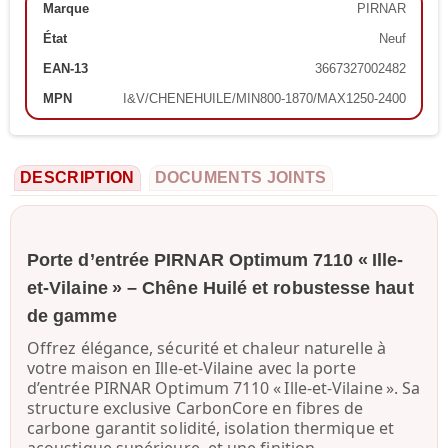
Marque
PIRNAR
État
Neuf
EAN-13
3667327002482
MPN
I&V/CHENEHUILE/MIN800-1870/MAX1250-2400
DESCRIPTION
DOCUMENTS JOINTS
Porte d’entrée PIRNAR Optimum 7110 « Ille-
et-Vilaine » – Chêne Huilé et robustesse haut
de gamme
Offrez élégance, sécurité et chaleur naturelle à
votre maison en Ille-et-Vilaine avec la porte
d’entrée
PIRNAR Optimum 7110 « Ille-et-Vilaine »
. Sa
structure exclusive
CarbonCore en fibres de
carbone
garantit solidité, isolation thermique et
acoustique supérieure, et une finition