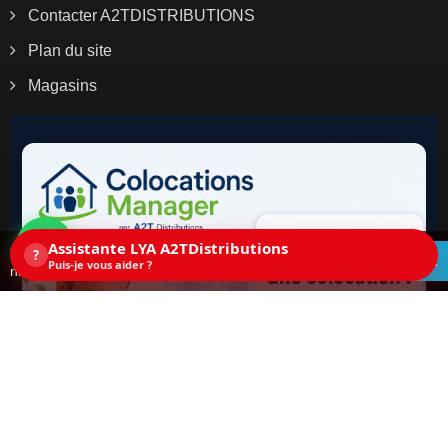
Contacter A2TDISTRIBUTIONS
Plan du site
Magasins
Assistante LYA A2TDistributions
Ce site utilise des cookies. En continuant la
?
ACCEPTEZ
Puis-je vous aider ?
navigation sur ce site, vous acceptez les cookies.