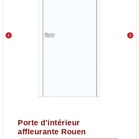
chevron_left
chevron_right
Porte d'intérieur
affleurante Rouen