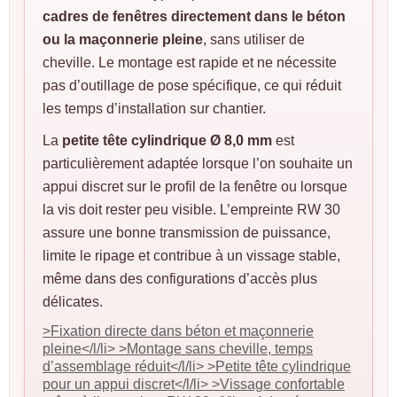
cadres de fenêtres directement dans le béton
ou la maçonnerie pleine
, sans utiliser de
cheville. Le montage est rapide et ne nécessite
pas d’outillage de pose spécifique, ce qui réduit
les temps d’installation sur chantier.
La
petite tête cylindrique Ø 8,0 mm
est
particulièrement adaptée lorsque l’on souhaite un
appui discret sur le profil de la fenêtre ou lorsque
la vis doit rester peu visible. L’empreinte RW 30
assure une bonne transmission de puissance,
limite le ripage et contribue à un vissage stable,
même dans des configurations d’accès plus
délicates.
>Fixation directe dans béton et maçonnerie
pleine</l/li> >Montage sans cheville, temps
d’assemblage réduit</l/li> >Petite tête cylindrique
pour un appui discret</l/li> >Vissage confortable