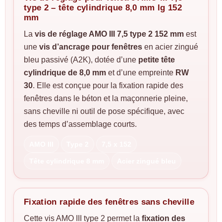
type 2 – tête cylindrique 8,0 mm lg 152
mm
La
vis de réglage AMO III 7,5 type 2 152 mm
est
une
vis d’ancrage pour fenêtres
en acier zingué
bleu passivé (A2K), dotée d’une
petite tête
cylindrique de 8,0 mm
et d’une empreinte
RW
30
. Elle est conçue pour la fixation rapide des
fenêtres dans le béton et la maçonnerie pleine,
sans cheville ni outil de pose spécifique, avec
des temps d’assemblage courts.
AMO III
Type 2
7,5 x 152
Tête cylindrique 8 mm
Acier zingué bleu
Fixation rapide des fenêtres sans cheville
Cette vis AMO III type 2 permet la
fixation des