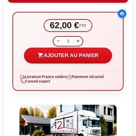
62,00 €
TTC
remove
add
shopping_cart
AJOUTER AU PANIER
Livraison France entière
Paiement sécurisé
Conseil expert