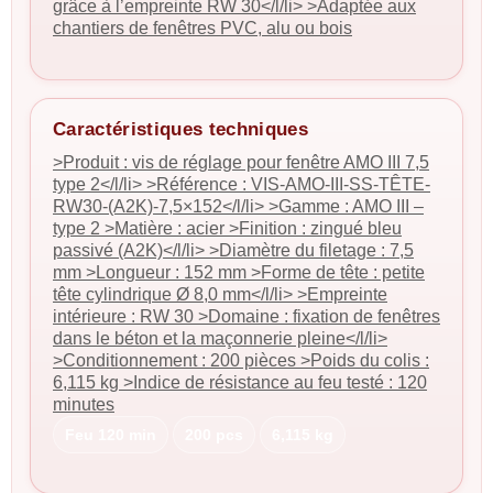
grâce à l’empreinte RW 30</l/li> >Adaptée aux
chantiers de fenêtres PVC, alu ou bois
Caractéristiques techniques
>Produit : vis de réglage pour fenêtre AMO III 7,5
type 2</l/li> >Référence : VIS-AMO-III-SS-TÊTE-
RW30-(A2K)-7,5×152</l/li> >Gamme : AMO III –
type 2 >Matière : acier >Finition : zingué bleu
passivé (A2K)</l/li> >Diamètre du filetage : 7,5
mm >Longueur : 152 mm >Forme de tête : petite
tête cylindrique Ø 8,0 mm</l/li> >Empreinte
intérieure : RW 30 >Domaine : fixation de fenêtres
dans le béton et la maçonnerie pleine</l/li>
>Conditionnement : 200 pièces >Poids du colis :
6,115 kg >Indice de résistance au feu testé : 120
minutes
Feu 120 min
200 pcs
6,115 kg