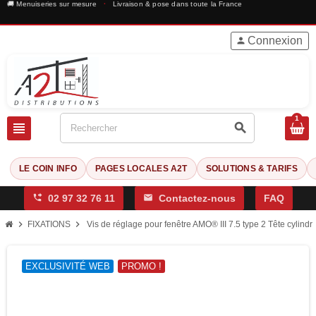
🚚 Menuiseries sur mesure
·
Livraison & pose dans toute la France
Connexion
person
1
view_headline
search
LE COIN INFO
PAGES LOCALES A2T
SOLUTIONS & TARIFS
phone_forwarded
02 97 32 76 11
mail
Contactez-nous
FAQ
chevron_right
chevron_right
FIXATIONS
Vis de réglage pour fenêtre AMO® III 7.5 type 2 Tête cylin
EXCLUSIVITÉ WEB
PROMO !