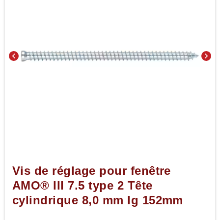
chevron_left
chevron_right
Vis de réglage pour fenêtre
AMO® III 7.5 type 2 Tête
cylindrique 8,0 mm lg 152mm