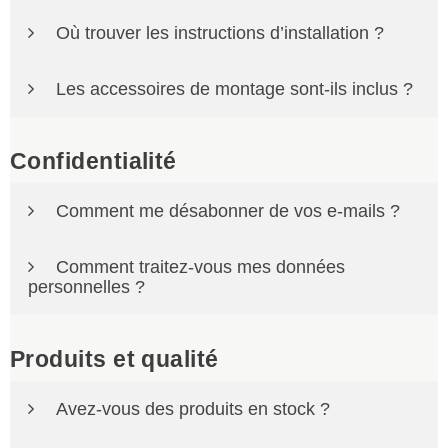
Non, A2TDISTRIBUTIONS ne propose pas de service
Où trouver les instructions d’installation ?
de pose.
Des documents techniques peuvent être transmis selon
Les accessoires de montage sont-ils inclus ?
les produits. Vous pouvez également consulter notre
rubrique d’informations et de guides.
Non, sauf indication contraire sur la fiche produit ou
dans le configurateur.
Confidentialité
Comment me désabonner de vos e-mails ?
Vous pouvez vous désinscrire à tout moment grâce au
Comment traitez-vous mes données
lien présent dans nos e-mails.
personnelles ?
Nous traitons les données personnelles conformément
à notre politique de confidentialité et à la
Produits et qualité
réglementation applicable.
Avez-vous des produits en stock ?
Certains produits sont disponibles sur stock, mais une