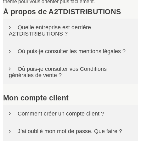
thème pour vous orienter plus facilement.
À propos de A2TDISTRIBUTIONS
Quelle entreprise est derrière
A2TDISTRIBUTIONS ?
A2TDISTRIBUTIONS.com propose des menuiseries,
Où puis-je consulter les mentions légales ?
portes, portes de garage, automatismes, bornes de
recharge et équipements solaires, avec une offre
Vous pouvez consulter nos mentions légales sur la
orientée sur mesure, conseils et livraison partout en
Où puis-je consulter vos Conditions
page dédiée :
France.
générales de vente ?
Voir les mentions légales
Nos Conditions générales de vente sont disponibles ici
:
Mon compte client
Voir les CGV
Comment créer un compte client ?
Cliquez sur
Mon compte
en haut du site, puis créez
J’ai oublié mon mot de passe. Que faire ?
votre compte avec votre adresse e-mail et votre mot de
passe.