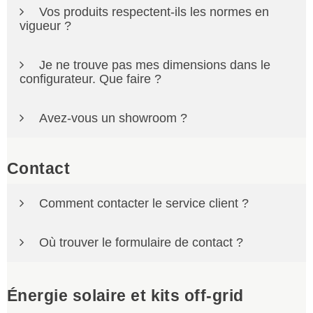
Vos produits respectent-ils les normes en
grande partie de notre offre est fabriquée ou configurée
vigueur ?
sur mesure.
Nos produits sont sélectionnés selon les normes et
Je ne trouve pas mes dimensions dans le
exigences applicables à leur catégorie.
configurateur. Que faire ?
Contactez-nous à
contact@a2tdistributions.com
ou
Avez-vous un showroom ?
au
02 97 32 76 11
pour une étude personnalisée.
Nous ne disposons pas de showroom physique. Toutes
les informations utiles sont disponibles sur le site, et
Contact
notre équipe peut vous orienter selon votre projet.
Comment contacter le service client ?
Vous pouvez nous écrire à
Où trouver le formulaire de contact ?
contact@a2tdistributions.com
.
Le formulaire de contact est accessible ici :
Énergie solaire et kits off-grid
Accéder au formulaire de contact