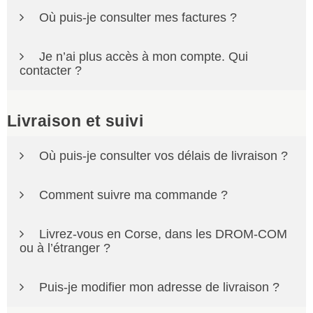
Rendez-vous sur la page
Mot de passe oublié
pour
Où puis-je consulter mes factures ?
réinitialiser votre accès.
Vos factures sont disponibles dans votre espace client,
Je n’ai plus accès à mon compte. Qui
dans la rubrique
Commandes
.
contacter ?
Vous pouvez nous écrire à
contact@a2tdistributions.com
.
Livraison et suivi
Où puis-je consulter vos délais de livraison ?
Les délais indicatifs sont consultables sur notre page :
Comment suivre ma commande ?
Voir les délais de livraison
Vous pouvez suivre votre commande depuis votre
Livrez-vous en Corse, dans les DROM-COM
espace client, dans la rubrique
Commandes
.
ou à l’étranger ?
Oui, sur étude préalable. Merci de nous contacter à
Puis-je modifier mon adresse de livraison ?
contact@a2tdistributions.com
avant la commande.