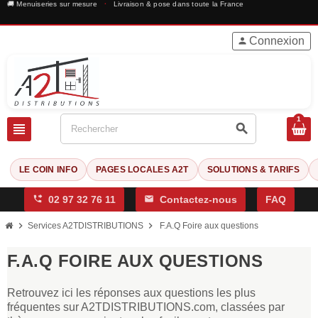
🚚 Menuiseries sur mesure
·
Livraison & pose dans toute la France
Connexion
person
1
view_headline
search
LE COIN INFO
PAGES LOCALES A2T
SOLUTIONS & TARIFS
phone_forwarded
02 97 32 76 11
mail
Contactez-nous
FAQ
chevron_right
chevron_right
Services A2TDISTRIBUTIONS
F.A.Q Foire aux questions
F.A.Q FOIRE AUX QUESTIONS
Retrouvez ici les réponses aux questions les plus
fréquentes sur A2TDISTRIBUTIONS.com, classées par