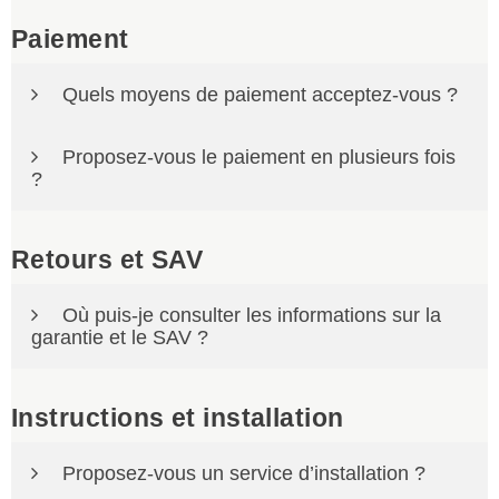
Pour une commande en cours, contactez-nous
rapidement par e-mail à
Paiement
contact@a2tdistributions.com
.
Quels moyens de paiement acceptez-vous ?
Nous acceptons le virement bancaire, la carte bancaire
Proposez-vous le paiement en plusieurs fois
et PayPal.
?
Non, nous ne proposons pas actuellement de paiement
échelonné.
Retours et SAV
Où puis-je consulter les informations sur la
garantie et le SAV ?
Les informations relatives à la garantie, au SAV et aux
conditions applicables sont précisées dans nos CGV.
Instructions et installation
Consulter les CGV
Proposez-vous un service d’installation ?