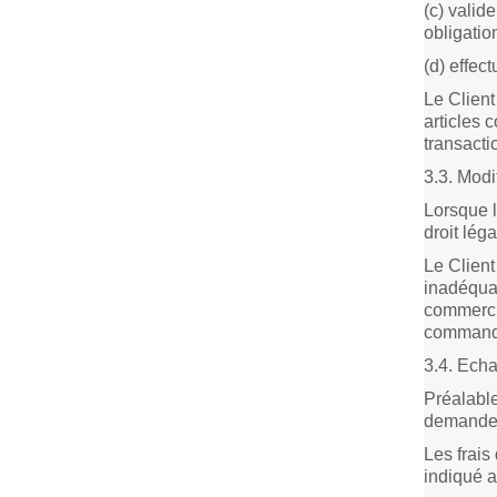
(c) valid
obligatio
(d) effec
Le Clien
articles 
transacti
3.3. Modi
Lorsque l
droit léga
Le Client
inadéquat
commercia
command
3.4. Echa
Préalable
demande 
Les frais
indiqué a