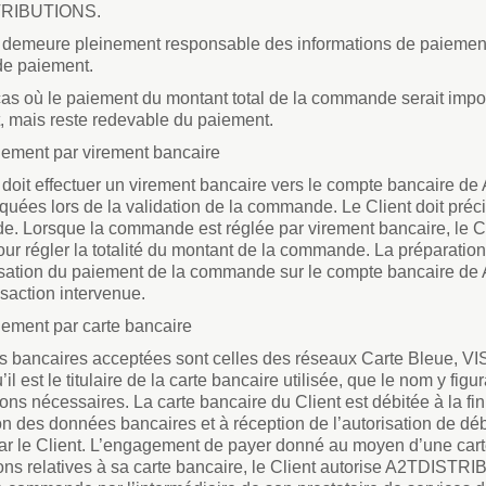
RIBUTIONS.
t demeure pleinement responsable des informations de paiement
e paiement.
as où le paiement du montant total de la commande serait impos
, mais reste redevable du paiement.
iement par virement bancaire
t doit effectuer un virement bancaire vers le compte bancaire
ées lors de la validation de la commande. Le Client doit préci
 Lorsque la commande est réglée par virement bancaire, le Cli
ur régler la totalité du montant de la commande. La préparatio
lisation du paiement de la commande sur le compte bancaire d
nsaction intervenue.
iement par carte bancaire
s bancaires acceptées sont celles des réseaux Carte Bleue, VI
’il est le titulaire de la carte bancaire utilisée, que le nom y figu
ions nécessaires. La carte bancaire du Client est débitée à la 
ion des données bancaires et à réception de l’autorisation de dé
par le Client. L’engagement de payer donné au moyen d’une car
ons relatives à sa carte bancaire, le Client autorise A2TDISTR