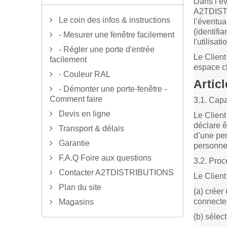
Dans l’év
A2TDISTRI
Le coin des infos & instructions
l’éventua
(identifi
- Mesurer une fenêtre facilement
l'utilisa
- Régler une porte d'entrée
Le Client
facilement
espace cl
- Couleur RAL
Artic
- Démonter une porte-fenêtre -
Comment faire
3.1. Capa
Devis en ligne
Le Clien
déclare ê
Transport & délais
d’une per
Garantie
personne
F.A.Q Foire aux questions
3.2. Pro
Contacter A2TDISTRIBUTIONS
Le Client 
Plan du site
(a) créer
connecter
Magasins
(b) sélec