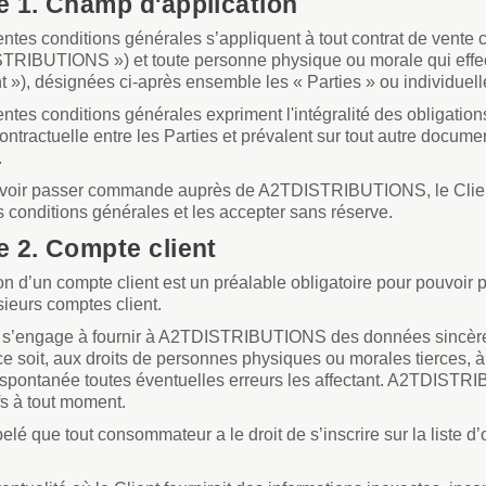
le 1. Champ d'application
ntes conditions générales s’appliquent à tout contrat de vente c
TRIBUTIONS ») et toute personne physique ou morale qui effect
nt »), désignées ci-après ensemble les « Parties » ou individuell
ntes conditions générales expriment l'intégralité des obligation
contractuelle entre les Parties et prévalent sur tout autre docum
.
voir passer commande auprès de A2TDISTRIBUTIONS, le Client
 conditions générales et les accepter sans réserve.
le 2. Compte client
on d’un compte client est un préalable obligatoire pour pouvoir 
sieurs comptes client.
t s’engage à fournir à A2TDISTRIBUTIONS des données sincères 
 ce soit, aux droits de personnes physiques ou morales tierces, 
spontanée toutes éventuelles erreurs les affectant. A2TDISTRIB
ifs à tout moment.
ppelé que tout consommateur a le droit de s’inscrire sur la liste