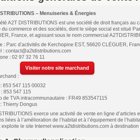
ISTRIBUTIONS – Menuiseries & Énergies
été A2T DISTRIBUTIONS est une société de droit français au ca
e du commerce et des sociétés, dont le siège social est situé P
R, France, et agissant sous le nom commercial A2TDISTRI
e : Parc d'activités de Kerchopine EST, 56620 CLÉGUER, Fran
l : contact@a2tdistributions.com
one : 02 97 32 76 11
Visiter notre site marchand
archand :
: 853 547 115 00032
: 853 547 115
 de TVA intracommunautaire : FR49 853547115
 : Thierry Dongus
TRIBUTIONS exerce une activité de vente en ligne d’articles et
ns liées à l’amélioration de l’habitat et à l’équipement de l’habit
t exploite le site Internet www.a2tdistributions.com à destinatio