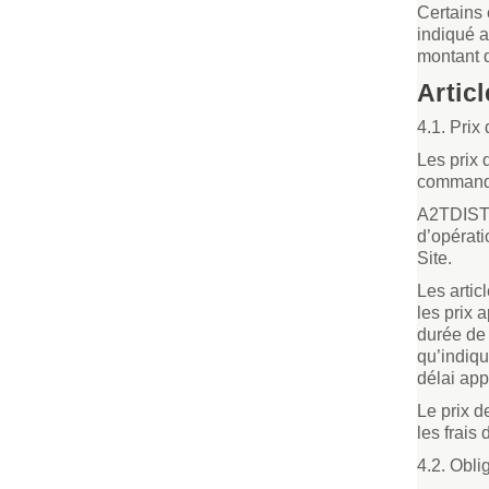
Certains 
indiqué a
montant 
Artic
4.1. Prix 
Les prix 
commande.
A2TDISTRI
d’opérati
Site.
Les artic
les prix 
durée de 
qu’indiqu
délai app
Le prix d
les frais
4.2. Obli