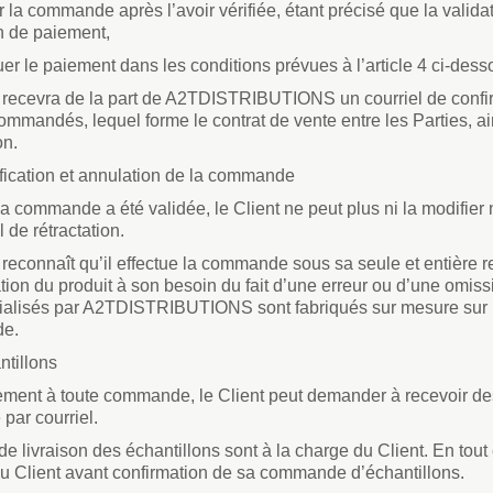
er la commande après l’avoir vérifiée, étant précisé que la vali
n de paiement,
tuer le paiement dans les conditions prévues à l’article 4 ci-dess
t recevra de la part de A2TDISTRIBUTIONS un courriel de confi
commandés, lequel forme le contrat de vente entre les Parties, a
on.
fication et annulation de la commande
a commande a été validée, le Client ne peut plus ni la modifier n
l de rétractation.
 reconnaît qu’il effectue la commande sous sa seule et entière r
ion du produit à son besoin du fait d’une erreur ou d’une omissio
lisés par A2TDISTRIBUTIONS sont fabriqués sur mesure sur la b
e.
ntillons
ment à toute commande, le Client peut demander à recevoir des é
par courriel.
 de livraison des échantillons sont à la charge du Client. En tout
u Client avant confirmation de sa commande d’échantillons.