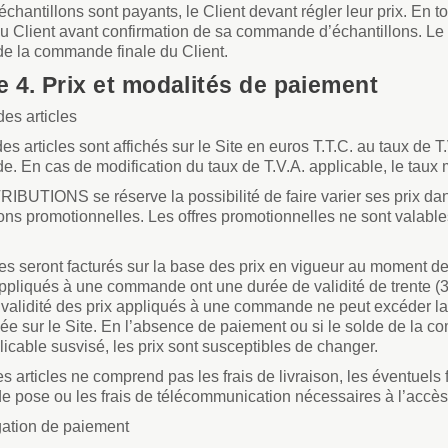
échantillons sont payants, le Client devant régler leur prix. En t
u Client avant confirmation de sa commande d’échantillons. Le p
de la commande finale du Client.
le 4. Prix et modalités de paiement
des articles
des articles sont affichés sur le Site en euros T.T.C. au taux de T
 En cas de modification du taux de T.V.A. applicable, le taux mo
BUTIONS se réserve la possibilité de faire varier ses prix dan
ons promotionnelles. Les offres promotionnelles ne sont valable
les seront facturés sur la base des prix en vigueur au moment d
appliqués à une commande ont une durée de validité de trente (3
validité des prix appliqués à une commande ne peut excéder la p
ée sur le Site. En l’absence de paiement ou si le solde de la c
licable susvisé, les prix sont susceptibles de changer.
es articles ne comprend pas les frais de livraison, les éventuels
 de pose ou les frais de télécommunication nécessaires à l’accès et
gation de paiement