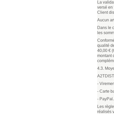
La valida
versé en 
Client di
Aucun art
Dans le c
les somm
Conformém
qualité d
40,00 € 
montant 
complémen
4.3. Moy
A2TDISTR
- Viremen
- Carte b
- PayPal.
Les règle
réalisés 