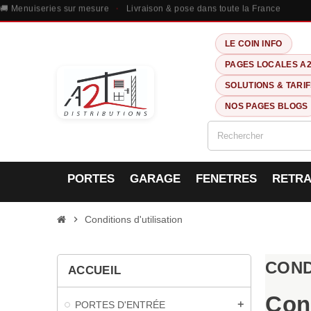
🚚 Menuiseries sur mesure
·
Livraison & pose dans toute la France
LE COIN INFO
PAGES LOCALES A
SOLUTIONS & TARI
NOS PAGES BLOGS
PORTES
GARAGE
FENETRES
RETRA
chevron_right
Conditions d'utilisation
COND
ACCUEIL
Con
PORTES D'ENTRÉE
add