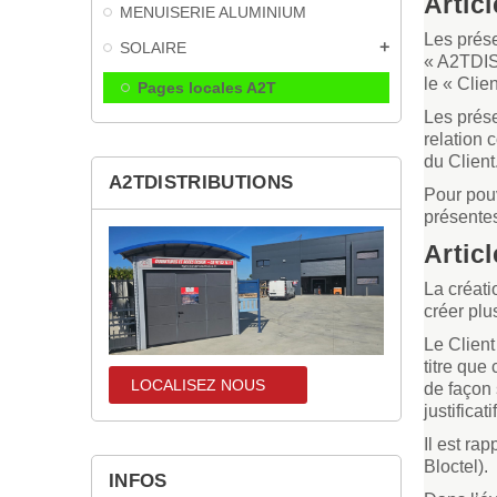
Artic
MENUISERIE ALUMINIUM
Les prése
SOLAIRE
add
« A2TDIS
le « Clie
Pages locales A2T
Les prése
relation 
du Client
A2TDISTRIBUTIONS
Pour pou
présentes
Artic
La créati
créer plu
Le Clien
titre que
LOCALISEZ NOUS
localisez-nous
de façon 
justificat
Il est ra
Bloctel).
INFOS