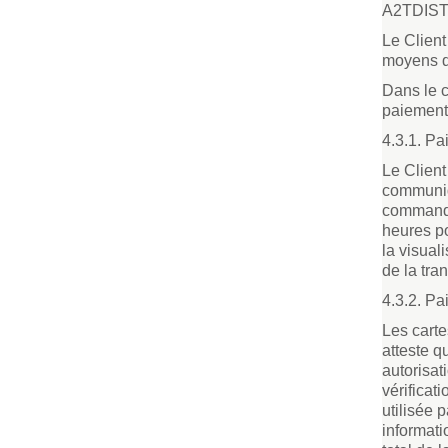
A2TDIST
Le Clien
moyens d
Dans le c
paiement
4.3.1. Pa
Le Clien
communiqu
commande.
heures po
la visua
de la tra
4.3.2. Pa
Les carte
atteste qu
autorisat
vérificat
utilisée 
informati