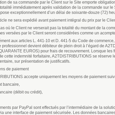
tion de sa commande par le Client sur le Site emporte obligati
totalité immédiatement après validation de la commande sur le 
spose exceptionnellement d’un délai de soixante-douze (72) heu
icle ne sera expédié avant paiement intégral du prix par le Clien
as où le Client ne verserait pas la totalité du montant de la c
es versées par le Client seront considérées comme un acompte 
ent aux articles L. 441-10 et D. 441-5 du Code de commerce, e
e professionnel devient débiteur de plein droit à l’égard de A
(QUARANTE EUROS) pour frais de recouvrement. Lorsque les fr
de cette indemnité forfaitaire, A2TDISTRIBUTIONS se réserve l
taire, sur présentation de justificatifs.
ens de paiement
IBUTIONS accepte uniquement les moyens de paiement suiva
t bancaire,
ancaire (débit ou crédit),
ments par PayPal sont effectués par l’intermédiaire de la solut
via une interface de paiement sécurisée. Les données bancaires 