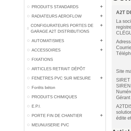
PRODUITS STANDARDS
add
A2T D
RADIATEURS AEROFLOW
add
La soci
CONFIGURATEURS PORTES DE
add
registr
GARAGE A2T DISTRIBUTIONS
CLÉGUE
AUTOMATISMES
add
Adress
Courrie
ACCESSOIRES
add
Téléph
FIXATIONS
ARTICLES RETRAIT DÉPÔT
Site m
FENETRES PVC SUR MESURE
add
SIRET 
SIREN 
Forêts béton
Numéro
PRODUITS CHIMIQUES
Gérant
E.P.I.
A2TDIS
solutio
PORTE FIN DE CHANTIER
add
édite e
MEUNUISERIE PVC