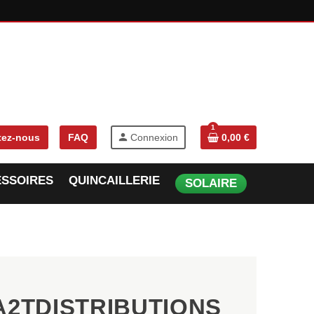
1
person
tez-nous
FAQ
Connexion
0,00 €
SSOIRES
QUINCAILLERIE
SOLAIRE
e A2TDISTRIBUTIONS