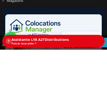
Magasins
Assistante LYA A2TDistributions
Ce site utilise des cookies. En continuant la
?
ACCEPTEZ
Puis-je vous aider ?
navigation sur ce site, vous acceptez les cookies.