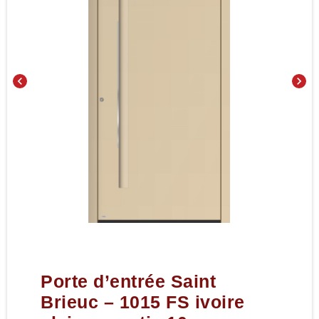
chevron_left
chevron_right
Porte d’entrée Saint
Brieuc – 1015 FS ivoire