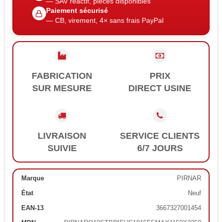
— SAV réactif, pièces disponibles
Paiement sécurisé
— CB, virement, 4× sans frais PayPal
FABRICATION
PRIX
SUR MESURE
DIRECT USINE
LIVRAISON
SERVICE CLIENTS
SUIVIE
6/7 JOURS
Marque
PIRNAR
État
Neuf
EAN-13
3667327001454