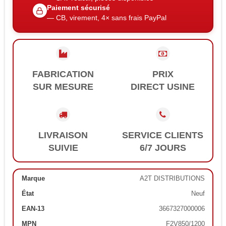
Paiement sécurisé
— CB, virement, 4× sans frais PayPal
FABRICATION
PRIX
SUR MESURE
DIRECT USINE
LIVRAISON
SERVICE CLIENTS
SUIVIE
6/7 JOURS
Marque
A2T DISTRIBUTIONS
État
Neuf
EAN-13
3667327000006
MPN
F2V850/1200