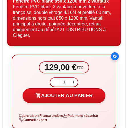
Fenêtre PVC blanc 850 x 1200 mm 2 vantaux
Fenêtre PVC blanc 2 vantaux à ouverture à la
française, double vitrage 4/16/4 et profilé 60 mm,
dimensions hors tout 850 x 1200 mm. Vantail
principal à droite, poignée décentrée, retrait
uniquement au dépôt A2T DISTRIBUTIONS à
Cléguer.
129,00 €
TTC
remove
add
shopping_cart
AJOUTER AU PANIER
Livraison France entière
Paiement sécurisé
Conseil expert