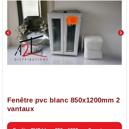
chevron_left
chevron_right
Fenêtre pvc blanc 850x1200mm 2
vantaux