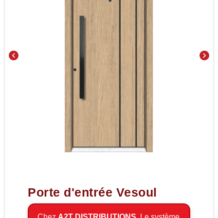
chevron_left
chevron_right
Porte d'entrée Vesoul
Chez
A2T
DISTRIBUTIONS
, Le système