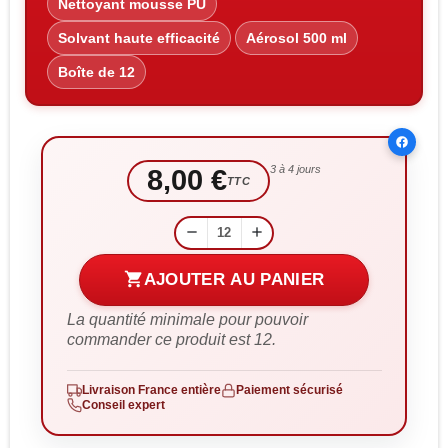
Nettoyant mousse PU
Solvant haute efficacité
Aérosol 500 ml
Boîte de 12
3 à 4 jours
8,00 €
TTC
remove
add
shopping_cart
AJOUTER AU PANIER
La quantité minimale pour pouvoir
commander ce produit est 12.
Livraison France entière
Paiement sécurisé
Conseil expert