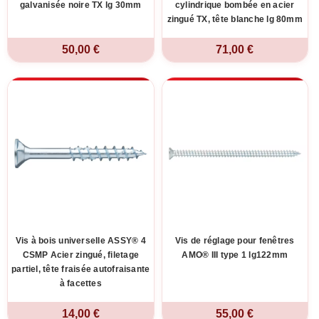
galvanisée noire TX lg 30mm
cylindrique bombée en acier
zingué TX, tête blanche lg 80mm
50,00 €
71,00 €
Vis à bois universelle ASSY® 4
Vis de réglage pour fenêtres
CSMP Acier zingué, filetage
AMO® III type 1 lg122mm
partiel, tête fraisée autofraisante
à facettes
14,00 €
55,00 €