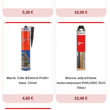
5,30 €
10,50 €
Mastic Colle Bâtiment PU40+
Mousse polyuréthane
blanc 310ml
monocomposant PURLOGIC DUO
750ml
4,80 €
10,40 €