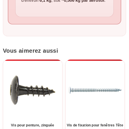
d’environ
6,1 kg
, soit ~
0,506 kg par aérosol
.
Vous aimerez aussi
Vis pour penture, zinguée
Vis de fixation pour fenêtres Tête