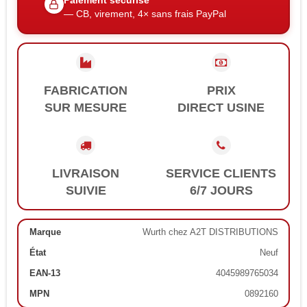
Paiement sécurisé
— CB, virement, 4× sans frais PayPal
FABRICATION
PRIX
SUR MESURE
DIRECT USINE
LIVRAISON
SERVICE CLIENTS
SUIVIE
6/7 JOURS
Marque
Wurth chez A2T DISTRIBUTIONS
État
Neuf
EAN-13
4045989765034
MPN
0892160