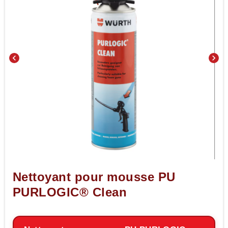
chevron_left
chevron_right
Nettoyant pour mousse PU
PURLOGIC® Clean