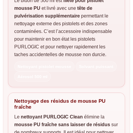
Le bidon de 500 ml est
fileté pour pistolet
mousse PU
et livré avec une
tête de
pulvérisation supplémentaire
permettant le
nettoyage externe des pistolets et des zones
contaminées. C’est l’accessoire indispensable
pour maintenir en bon état les pistolets
PURLOGIC et pour nettoyer rapidement les
taches accidentelles de mousse non durcie.
Nettoyant pistolet mousse
Solvant puissant
Aérosol 500 ml
Nettoyage des résidus de mousse PU
fraîche
Le
nettoyant PURLOGIC Clean
élimine la
mousse PU fraîche sans laisser de résidus
sur
de nombreux supports. Il est idéal pour nettoyer