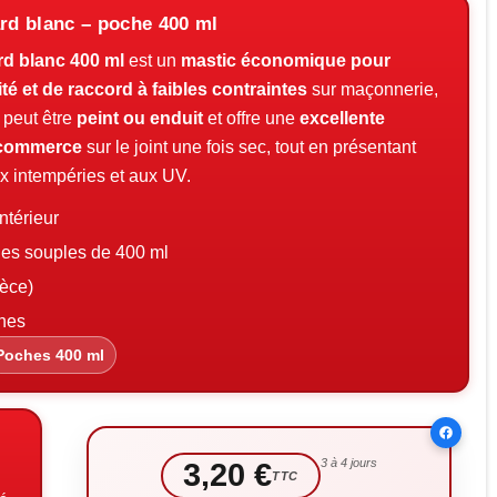
ard blanc – poche 400 ml
rd blanc 400 ml
est un
mastic économique pour
ité et de raccord à faibles contraintes
sur maçonnerie,
il peut être
peint ou enduit
et offre une
excellente
u commerce
sur le joint une fois sec, tout en présentant
x intempéries et aux UV.
ntérieur
hes souples de 400 ml
ièce)
ches
Poches 400 ml
3 à 4 jours
3,20 €
TTC