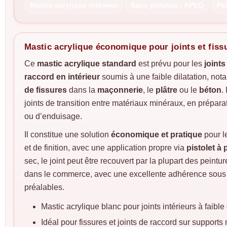
Mastic acrylique intérieur
Sans phtalate / APEO
Pe
Mastic acrylique économique pour joints et fissu
Ce
mastic acrylique standard
est prévu pour les
joints
raccord en intérieur
soumis à une faible dilatation, not
de fissures
dans la
maçonnerie
, le
plâtre
ou le
béton
.
joints de transition entre matériaux minéraux, en prépara
ou d’enduisage.
Il constitue une solution
économique et pratique
pour l
et de finition, avec une application propre via
pistolet à
sec, le joint peut être recouvert par la plupart des peintu
dans le commerce, avec une excellente adhérence sous 
préalables.
Mastic acrylique blanc pour joints intérieurs à faible 
Idéal pour fissures et joints de raccord sur supports