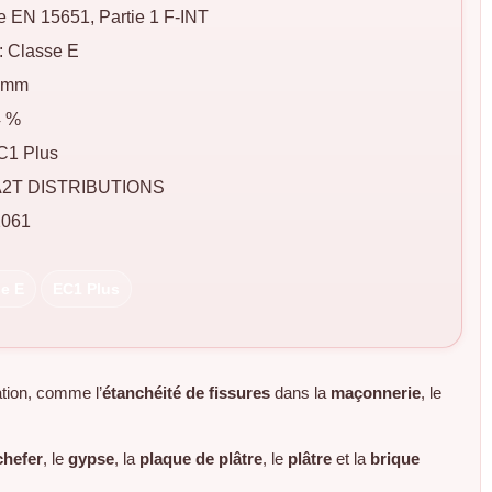
e EN 15651, Partie 1 F-INT
: Classe E
1 mm
4 %
EC1 Plus
z A2T DISTRIBUTIONS
2061
e E
EC1 Plus
ation, comme l’
étanchéité de fissures
dans la
maçonnerie
, le
hefer
, le
gypse
, la
plaque de plâtre
, le
plâtre
et la
brique