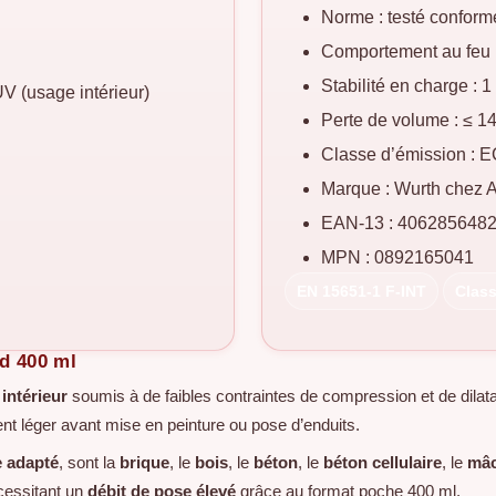
Norme : testé conform
Comportement au feu 
Stabilité en charge : 
UV (usage intérieur)
Perte de volume : ≤ 1
Classe d’émission : 
Marque : Wurth che
EAN-13 : 406285648
MPN : 0892165041
EN 15651-1 F-INT
Class
rd 400 ml
 intérieur
soumis à de faibles contraintes de compression et de dilat
ent léger avant mise en peinture ou pose d’enduits.
e adapté
, sont la
brique
, le
bois
, le
béton
, le
béton cellulaire
, le
mâc
écessitant un
débit de pose élevé
grâce au format poche 400 ml.