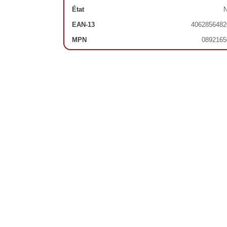
État
N
EAN-13
4062856482
MPN
0892165