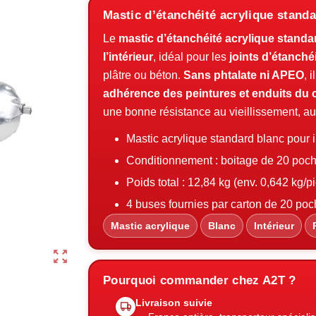
Mastic d’étanchéité acrylique stand
Le
mastic d’étanchéité acrylique standa
l’intérieur
, idéal pour les
joints d’étanché
plâtre ou béton.
Sans phtalate ni APEO
, 
adhérence des peintures et enduits d
une bonne résistance au vieillissement, au
Mastic acrylique standard blanc pour i
Conditionnement : boitage de 20 poc
Poids total : 12,84 kg (env. 0,642 kg/p
4 buses fournies par carton de 20 po
Mastic acrylique
Blanc
Intérieur
zoom_out_map
Pourquoi commander chez A2T ?
Livraison suivie