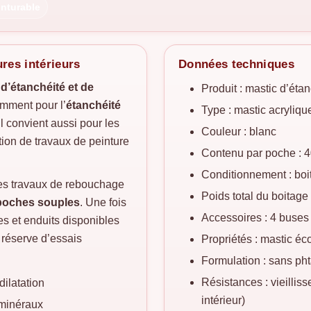
inturable
res intérieurs
Données techniques
 d’étanchéité et de
Produit : mastic d’éta
amment pour l’
étanchéité
Type : mastic acrylique
 Il convient aussi pour les
Couleur : blanc
tion de travaux de peinture
Contenu par poche : 
Conditionnement : bo
es travaux de rebouchage
Poids total du boitage
 poches souples
. Une fois
Accessoires : 4 buses
res et enduits disponibles
réserve d’essais
Propriétés : mastic é
Formulation : sans ph
Résistances : vieillis
dilatation
intérieur)
 minéraux