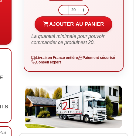
sé
remove
add
shopping_cart
AJOUTER AU PANIER
La quantité minimale pour pouvoir
commander ce produit est 20.
Livraison France entière
Paiement sécurisé
Conseil expert
E
NTS
ONS