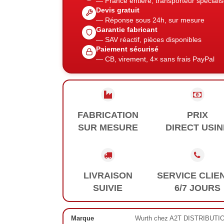
— France entière, transporteur spéciali
Devis gratuit
— Réponse sous 24h, sur mesure
Garantie fabricant
— SAV réactif, pièces disponibles
Paiement sécurisé
— CB, virement, 4× sans frais PayPal
FABRICATION
PRIX
SUR MESURE
DIRECT USIN
LIVRAISON
SERVICE CLIE
SUIVIE
6/7 JOURS
Marque
Wurth chez A2T DISTRIBUTI