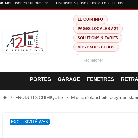
🚚 Menuiseries sur mesure
·
Livraison & pose dans toute la France
LE COIN INFO
PAGES LOCALES A2T
SOLUTIONS & TARIFS
NOS PAGES BLOGS
PORTES
GARAGE
FENETRES
RETRA
chevron_right
PRODUITS CHIMIQUES
chevron_right
Mastic d'étanchéité acrylique sta
EXCLUSIVITÉ WEB