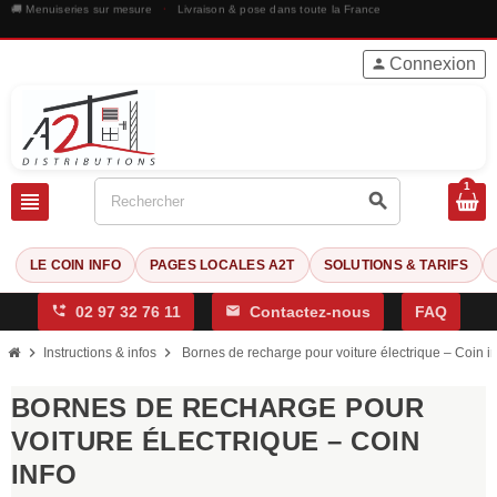
🚚 Menuiseries sur mesure
·
Livraison & pose dans toute la France
Connexion
person
1
view_headline
search
LE COIN INFO
PAGES LOCALES A2T
SOLUTIONS & TARIFS
phone_forwarded
02 97 32 76 11
mail
Contactez-nous
FAQ
chevron_right
chevron_right
Instructions & infos
Bornes de recharge pour voiture électrique – Coin i
BORNES DE RECHARGE POUR
VOITURE ÉLECTRIQUE – COIN
INFO