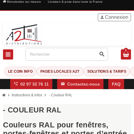
🚚 Menuiseries sur mesure
·
Livraison & pose dans toute la France
Connexion
person
1
view_headline
search
LE COIN INFO
PAGES LOCALES A2T
SOLUTIONS & TARIFS
phone_forwarded
02 97 32 76 11
mail
Contactez-nous
FAQ
chevron_right
chevron_right
Instructions & infos
- Couleur RAL
- COULEUR RAL
Couleurs RAL pour fenêtres,
portes-fenêtres et portes d’entrée