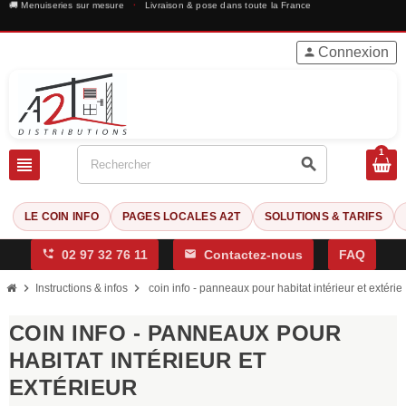
🚚 Menuiseries sur mesure
·
Livraison & pose dans toute la France
Connexion
person
1
view_headline
search
LE COIN INFO
PAGES LOCALES A2T
SOLUTIONS & TARIFS
phone_forwarded
02 97 32 76 11
mail
Contactez-nous
FAQ
chevron_right
chevron_right
Instructions & infos
coin info - panneaux pour habitat intérieur et extérie
COIN INFO - PANNEAUX POUR
HABITAT INTÉRIEUR ET
EXTÉRIEUR