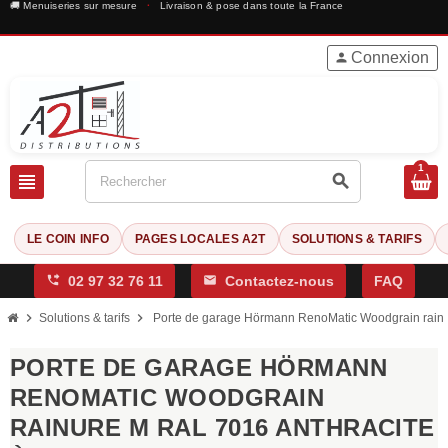
🚚 Menuiseries sur mesure
·
Livraison & pose dans toute la France
Connexion
person
1
view_headline
search
LE COIN INFO
PAGES LOCALES A2T
SOLUTIONS & TARIFS
phone_forwarded
02 97 32 76 11
mail
Contactez-nous
FAQ
chevron_right
chevron_right
Solutions & tarifs
Porte de garage Hörmann RenoMatic Woodgrain rainur
PORTE DE GARAGE HÖRMANN
RENOMATIC WOODGRAIN
RAINURE M RAL 7016 ANTHRACITE