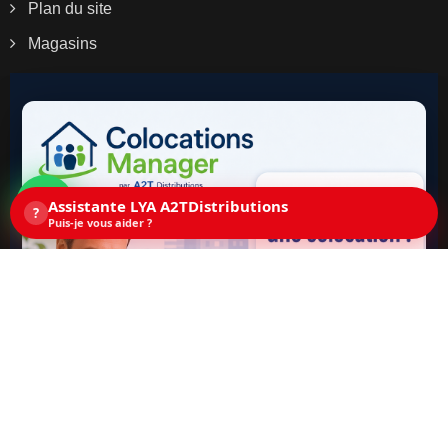
Plan du site
Magasins
Assistante LYA A2TDistributions
?
Puis-je vous aider ?