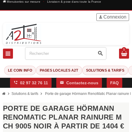
🚚 Menuiseries sur mesure
·
Livraison & pose dans toute la France
Connexion
person
1
view_headline
search
LE COIN INFO
PAGES LOCALES A2T
SOLUTIONS & TARIFS
phone_forwarded
02 97 32 76 11
mail
Contactez-nous
FAQ
chevron_right
chevron_right
Solutions & tarifs
Porte de garage Hörmann RenoMatic Planar rainure M
PORTE DE GARAGE HÖRMANN
RENOMATIC PLANAR RAINURE M
CH 9005 NOIR À PARTIR DE 1404 €