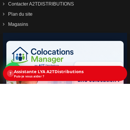
Contacter A2TDISTRIBUTIONS
Plan du site
Magasins
Assistante LYA A2TDistributions
?
Puis-je vous aider ?