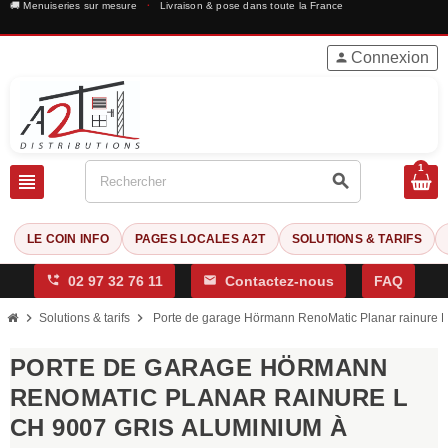
🚚 Menuiseries sur mesure
·
Livraison & pose dans toute la France
Connexion
person
1
view_headline
search
LE COIN INFO
PAGES LOCALES A2T
SOLUTIONS & TARIFS
phone_forwarded
02 97 32 76 11
mail
Contactez-nous
FAQ
chevron_right
chevron_right
Solutions & tarifs
Porte de garage Hörmann RenoMatic Planar rainure L 
PORTE DE GARAGE HÖRMANN
RENOMATIC PLANAR RAINURE L
CH 9007 GRIS ALUMINIUM À