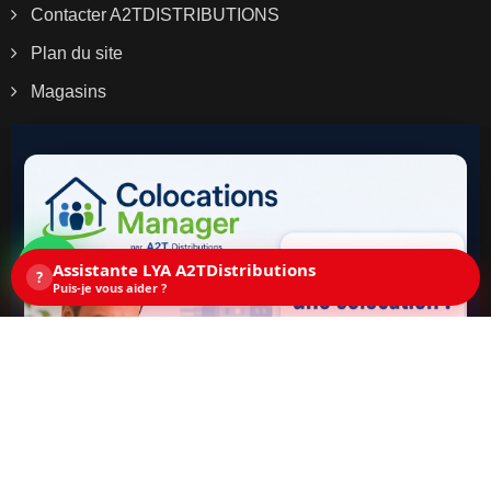
Contacter A2TDISTRIBUTIONS
Plan du site
Magasins
Assistante LYA A2TDistributions
?
Puis-je vous aider ?