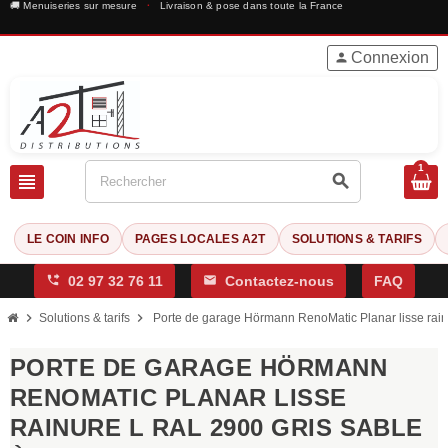
🚚 Menuiseries sur mesure
·
Livraison & pose dans toute la France
Connexion
person
1
view_headline
search
LE COIN INFO
PAGES LOCALES A2T
SOLUTIONS & TARIFS
phone_forwarded
02 97 32 76 11
mail
Contactez-nous
FAQ
chevron_right
chevron_right
Solutions & tarifs
Porte de garage Hörmann RenoMatic Planar lisse rain
PORTE DE GARAGE HÖRMANN
RENOMATIC PLANAR LISSE
RAINURE L RAL 2900 GRIS SABLE