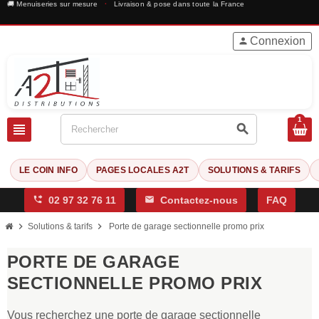
🚚 Menuiseries sur mesure
·
Livraison & pose dans toute la France
Connexion
person
1
view_headline
search
LE COIN INFO
PAGES LOCALES A2T
SOLUTIONS & TARIFS
phone_forwarded
02 97 32 76 11
mail
Contactez-nous
FAQ
chevron_right
chevron_right
Solutions & tarifs
Porte de garage sectionnelle promo prix
PORTE DE GARAGE
SECTIONNELLE PROMO PRIX
Vous recherchez une porte de garage sectionnelle