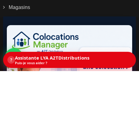
Magasins
Assistante LYA A2TDistributions
?
Puis-je vous aider ?