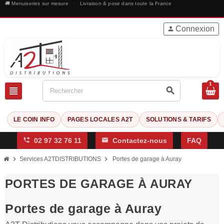
🚚 Menuiseries sur mesure
·
Livraison & pose dans toute la France
Connexion
person
1
view_headline
search
LE COIN INFO
PAGES LOCALES A2T
SOLUTIONS & TARIFS
phone_forwarded
02 97 32 76 11
mail
Contactez-nous
FAQ
chevron_right
chevron_right
Services A2TDISTRIBUTIONS
Portes de garage à Auray
PORTES DE GARAGE À AURAY
Portes de garage à Auray