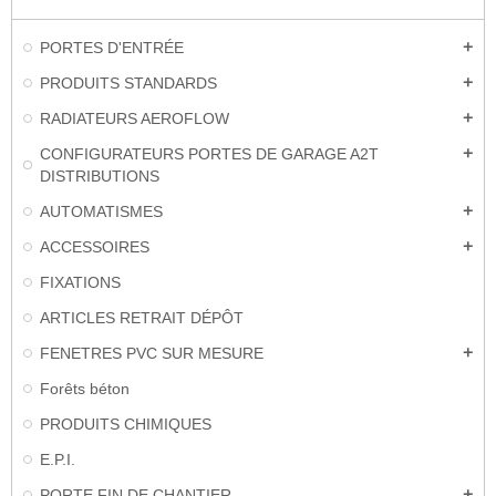
PORTES D'ENTRÉE
add
PRODUITS STANDARDS
add
RADIATEURS AEROFLOW
add
CONFIGURATEURS PORTES DE GARAGE A2T
add
DISTRIBUTIONS
AUTOMATISMES
add
ACCESSOIRES
add
FIXATIONS
ARTICLES RETRAIT DÉPÔT
FENETRES PVC SUR MESURE
add
Forêts béton
PRODUITS CHIMIQUES
E.P.I.
PORTE FIN DE CHANTIER
add