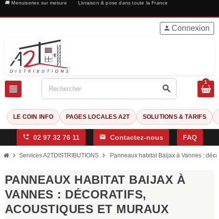
🚚 Menuiseries sur mesure
·
Livraison & pose dans toute la France
Connexion
person
1
view_headline
search
LE COIN INFO
PAGES LOCALES A2T
SOLUTIONS & TARIFS
phone_forwarded
02 97 32 76 11
mail
Contactez-nous
FAQ
chevron_right
chevron_right
Services A2TDISTRIBUTIONS
Panneaux habitat Baijax à Vannes : décor
PANNEAUX HABITAT BAIJAX À
VANNES : DÉCORATIFS,
ACOUSTIQUES ET MURAUX