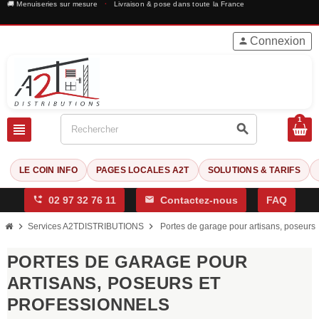
🚚 Menuiseries sur mesure
·
Livraison & pose dans toute la France
Connexion
person
1
view_headline
search
LE COIN INFO
PAGES LOCALES A2T
SOLUTIONS & TARIFS
phone_forwarded
02 97 32 76 11
mail
Contactez-nous
FAQ
chevron_right
chevron_right
Services A2TDISTRIBUTIONS
Portes de garage pour artisans, poseurs 
PORTES DE GARAGE POUR
ARTISANS, POSEURS ET
PROFESSIONNELS