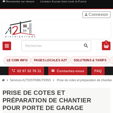
🚚 Menuiseries sur mesure
·
Livraison & pose dans toute la France
Connexion
person
1
view_headline
search
LE COIN INFO
PAGES LOCALES A2T
SOLUTIONS & TARIFS
phone_forwarded
02 97 32 76 11
mail
Contactez-nous
FAQ
chevron_right
chevron_right
Services A2TDISTRIBUTIONS
Prise de cotes et préparation de chantie
PRISE DE COTES ET
PRÉPARATION DE CHANTIER
POUR PORTE DE GARAGE