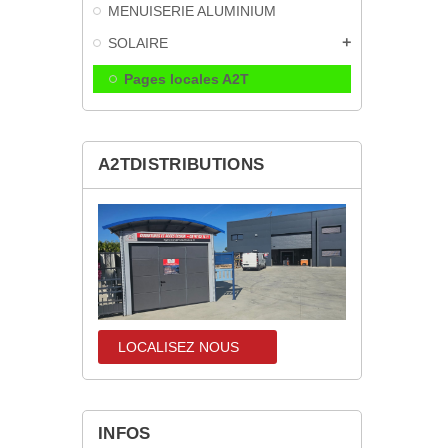
MENUISERIE ALUMINIUM
SOLAIRE
add
Pages locales A2T
A2TDISTRIBUTIONS
LOCALISEZ NOUS
localisez-nous
INFOS