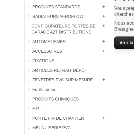
PRODUITS STANDARDS
add
Vous prép
cherchez 
RADIATEURS AEROFLOW
add
Nous avon
CONFIGURATEURS PORTES DE
add
Bretagne 
GARAGE A2T DISTRIBUTIONS
AUTOMATISMES
add
Voir l
ACCESSOIRES
add
FIXATIONS
ARTICLES RETRAIT DÉPÔT
FENETRES PVC SUR MESURE
add
Forêts béton
PRODUITS CHIMIQUES
E.P.I.
PORTE FIN DE CHANTIER
add
MEUNUISERIE PVC