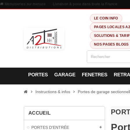
🚚 Menuiseries sur mesure
·
Livraison & pose dans toute la France
LE COIN INFO
PAGES LOCALES A
SOLUTIONS & TARI
NOS PAGES BLOGS
PORTES
GARAGE
FENETRES
RETRA
chevron_right
Instructions & infos
chevron_right
Portes de garage sectionnel
PORT
ACCUEIL
Por
PORTES D'ENTRÉE
add