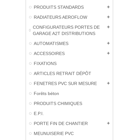
PRODUITS STANDARDS
add
RADIATEURS AEROFLOW
add
CONFIGURATEURS PORTES DE
add
GARAGE A2T DISTRIBUTIONS
AUTOMATISMES
add
ACCESSOIRES
add
FIXATIONS
ARTICLES RETRAIT DÉPÔT
FENETRES PVC SUR MESURE
add
Forêts béton
PRODUITS CHIMIQUES
E.P.I.
PORTE FIN DE CHANTIER
add
MEUNUISERIE PVC