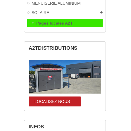
MENUISERIE ALUMINIUM
SOLAIRE
add
Pages locales A2T
A2TDISTRIBUTIONS
LOCALISEZ NOUS
localisez-nous
INFOS