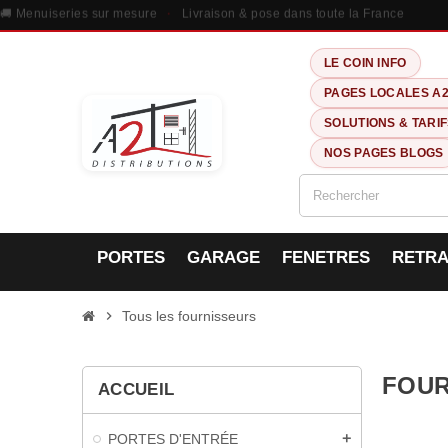
🚚 Menuiseries sur mesure
·
Livraison & pose dans toute la France
LE COIN INFO
PAGES LOCALES A
SOLUTIONS & TARI
NOS PAGES BLOGS
PORTES
GARAGE
FENETRES
RETRA
chevron_right
Tous les fournisseurs
FOUR
ACCUEIL
PORTES D'ENTRÉE
add