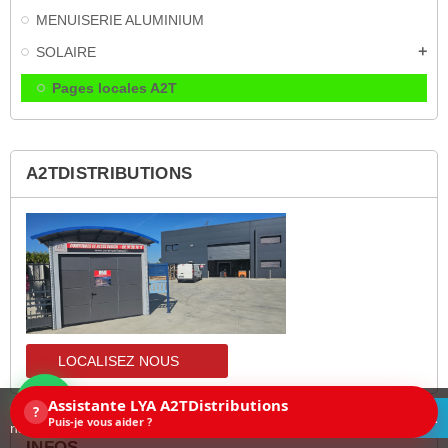
MENUISERIE ALUMINIUM
SOLAIRE
add
Pages locales A2T
A2TDISTRIBUTIONS
LOCALISEZ NOUS
localisez-nous
Assistante LYA A2TDistributions
Ce site utilise des cookies. En continuant la
?
ACCEPTEZ
Puis-je vous aider ?
navigation sur ce site, vous acceptez les cookies.
INFOS