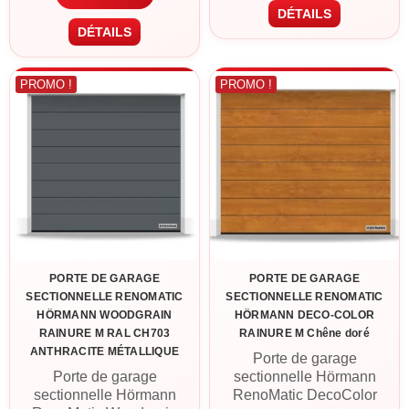
acier double paroi 42 mm,
finition Woodgrain (texture
DÉTAILS
finition Woodgrain (texture
bois embossée),
DÉTAILS
bois embossée),
motorisation ProLift 600-2
motorisation ProLift 600-2
avec 2 télécommandes
avec 2 télécommandes
incluse. Livraison France
PROMO !
PROMO !
incluse. Livraison France
métropolitaine ou retrait à
métropolitaine ou retrait à
Cléguer (56).
Cléguer (56).
PORTE DE GARAGE
PORTE DE GARAGE
SECTIONNELLE RENOMATIC
SECTIONNELLE RENOMATIC
HÖRMANN WOODGRAIN
HÖRMANN DECO-COLOR
RAINURE M RAL CH703
RAINURE M Chêne doré
ANTHRACITE MÉTALLIQUE
Porte de garage
Porte de garage
sectionnelle Hörmann
sectionnelle Hörmann
RenoMatic DecoColor