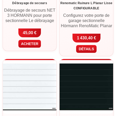
Débrayage de secours
Renomatic Rainure L Planar Lisse
CONFIGURABLE
Débrayage de secours NET
3 HORMANN pour porte
Configurez votre porte de
sectionnelle
Le débrayage
garage sectionnelle
de secours NET 3
Hörmann RenoMatic Planar
HORMANN est conçu pour
lisse Rainure L aux
45,00 €
permettre l’ouverture
dimensions exactes de
1 430,40 €
manuelle d’une porte de
votre baie. Panneaux acier
ACHETER
garage sectionnelle
double paroi 42 mm, finition
DÉTAILS
motorisée en cas de
Planar Matt Deluxe
coupure de courant ou
contemporaine,
d’indisponibilité de la
motorisation ProLift incluse.
motorisation. Il s’adresse
Livraison France
aux portes sectionnelles à
métropolitaine ou retrait à
double paroi, sans
Cléguer (56).
béquillage.
Débrayage de
secours pour portes
sectionnelles
Compatible
portes à double paroi sans
béquille
Utilisation en cas
de panne de courant
Accessoire pour