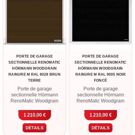
métropolitaine ou retrait à
Cléguer (56).
Cléguer (56).
PORTE DE GARAGE
PORTE DE GARAGE
SECTIONNELLE RENOMATIC
SECTIONNELLE RENOMATIC
HÖRMANN WOODGRAIN
HÖRMANN WOODGRAIN
RAINURE M RAL 8028 BRUN
RAINURE M RAL 9005 NOIR
TERRE
FONCÉ
Porte de garage
Porte de garage
sectionnelle Hörmann
sectionnelle Hörmann
RenoMatic Woodgrain
RenoMatic Woodgrain
Rainure M en RAL 8028
Rainure M en RAL 9005
brun terre. Panneaux acier
noir foncé. Panneaux acier
1 210,00 €
1 210,00 €
double paroi 42 mm, finition
double paroi 42 mm, finition
Woodgrain (texture bois
Woodgrain (texture bois
DÉTAILS
DÉTAILS
embossée), motorisation
embossée), motorisation