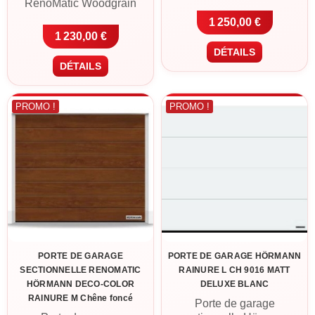
RenoMatic Woodgrain
Rainure M en Chêne doré.
Rainure M en CH 703
Panneaux acier double
1 250,00 €
anthracite métallique.
paroi 42 mm, finition
1 230,00 €
Panneaux acier double
DecoColor (décor bois
DÉTAILS
paroi 42 mm, finition
haute définition),
DÉTAILS
Woodgrain (texture bois
motorisation ProLift 600-2
embossée), motorisation
avec 2 télécommandes
ProLift 600-2 avec 2
incluse. Livraison France
PROMO !
PROMO !
télécommandes incluse.
métropolitaine ou retrait à
Livraison France
Cléguer (56).
métropolitaine ou retrait à
Cléguer (56).
PORTE DE GARAGE
PORTE DE GARAGE HÖRMANN
SECTIONNELLE RENOMATIC
RAINURE L CH 9016 MATT
HÖRMANN DECO-COLOR
DELUXE BLANC
RAINURE M Chêne foncé
Porte de garage