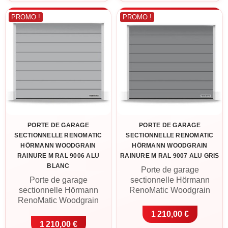
ProLift 600-2 avec 2
ProLift 600-2 avec 2
télécommandes incluse.
télécommandes incluse.
PROMO !
PROMO !
Livraison France
Livraison France
métropolitaine ou retrait à
métropolitaine ou retrait à
Cléguer (56).
Cléguer (56).
PORTE DE GARAGE
PORTE DE GARAGE
SECTIONNELLE RENOMATIC
SECTIONNELLE RENOMATIC
HÖRMANN WOODGRAIN
HÖRMANN WOODGRAIN
RAINURE M RAL 9006 ALU
RAINURE M RAL 9007 ALU GRIS
BLANC
Porte de garage
Porte de garage
sectionnelle Hörmann
sectionnelle Hörmann
RenoMatic Woodgrain
RenoMatic Woodgrain
Rainure M en RAL 9007
Rainure M en RAL 9006
aluminium gris. Panneaux
1 210,00 €
aluminium blanc. Panneaux
acier double paroi 42 mm,
1 210,00 €