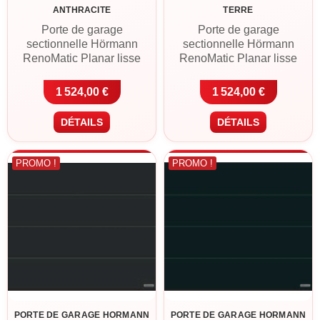
ANTHRACITE
TERRE
Porte de garage
Porte de garage
sectionnelle Hörmann
sectionnelle Hörmann
RenoMatic Planar lisse
RenoMatic Planar lisse
Rainure L en CH 7016 gris
Rainure L en CH 8028 brun
anthracite. Panneaux acier
terre. Panneaux acier
1 524,00 €
1 524,00 €
double paroi 42 mm, finition
double paroi 42 mm, finition
Planar Matt Deluxe à gorge
Planar Matt Deluxe à gorge
DÉTAILS
DÉTAILS
large, motorisation ProLift
large, motorisation ProLift
600-2 avec 2
600-2 avec 2
télécommandes incluse.
télécommandes incluse.
PROMO !
PROMO !
Livraison France
Livraison France
métropolitaine ou retrait à
métropolitaine ou retrait à
Cléguer (56).
Cléguer (56).
PORTE DE GARAGE HORMANN
PORTE DE GARAGE HORMANN