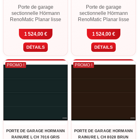
Porte de garage
Porte de garage
sectionnelle Hörmann
sectionnelle Hörmann
RenoMatic Planar lisse
RenoMatic Planar lisse
Rainure L en CH 9006
Rainure L en CH 9007
aluminium blanc. Panneaux
aluminium gris. Panneaux
1 524,00 €
1 524,00 €
acier double paroi 42 mm,
acier double paroi 42 mm,
finition Planar Matt Deluxe
finition Planar Matt Deluxe
DÉTAILS
DÉTAILS
à gorge large, motorisation
à gorge large, motorisation
ProLift 600-2 avec 2
ProLift 600-2 avec 2
télécommandes incluse.
télécommandes incluse.
PROMO !
PROMO !
Livraison France
Livraison France
métropolitaine ou retrait à
métropolitaine ou retrait à
Cléguer (56).
Cléguer (56).
PORTE DE GARAGE HORMANN
PORTE DE GARAGE HORMANN
RAINURE L CH 7016 GRIS
RAINURE L CH 8028 BRUN