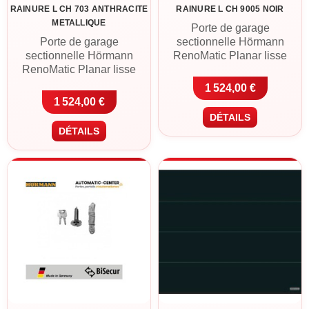
RAINURE L CH 703 ANTHRACITE
RAINURE L CH 9005 NOIR
METALLIQUE
Porte de garage
Porte de garage
sectionnelle Hörmann
sectionnelle Hörmann
RenoMatic Planar lisse
RenoMatic Planar lisse
Rainure L en CH 9005 noir.
Rainure L en CH 703
Panneaux acier double
1 524,00 €
anthracite métallique.
paroi 42 mm, finition Planar
1 524,00 €
Panneaux acier double
Matt Deluxe à gorge large,
DÉTAILS
paroi 42 mm, finition Planar
motorisation ProLift 600-2
DÉTAILS
Matt Deluxe à gorge large,
avec 2 télécommandes
motorisation ProLift 600-2
incluse. Livraison France
avec 2 télécommandes
métropolitaine ou retrait à
incluse. Livraison France
Cléguer (56).
métropolitaine ou retrait à
Cléguer (56).