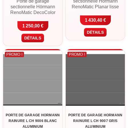
Porte de garage
sectionnelle Hörmann
sectionnelle Hörmann
RenoMatic Planar lisse
RenoMatic DecoColor
Rainure L en CH 9016
Rainure M en Chêne foncé.
blanc Matt Deluxe.
1 430,40 €
Panneaux acier double
Panneaux acier double
1 250,00 €
paroi 42 mm, finition
paroi 42 mm, finition Planar
DÉTAILS
DecoColor (décor bois
Matt Deluxe à gorge large,
DÉTAILS
haute définition),
motorisation ProLift 600-2
motorisation ProLift 600-2
avec 2 télécommandes
avec 2 télécommandes
incluse. Livraison France
PROMO !
PROMO !
incluse. Livraison France
métropolitaine ou retrait à
métropolitaine ou retrait à
Cléguer (56).
Cléguer (56).
PORTE DE GARAGE HORMANN
PORTE DE GARAGE HORMANN
RAINURE L CH 9006 BLANC
RAINURE L CH 9007 GRIS
ALUMINIUM
ALUMINIUM