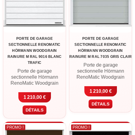
PORTE DE GARAGE
PORTE DE GARAGE
SECTIONNELLE RENOMATIC
SECTIONNELLE RENOMATIC
HÖRMANN WOODGRAIN
HÖRMANN WOODGRAIN
RAINURE M RAL 9016 BLANC
RAINURE M RAL 7035 GRIS CLAIR
TRAFIC
Porte de garage
Porte de garage
sectionnelle Hörmann
sectionnelle Hörmann
RenoMatic Woodgrain
RenoMatic Woodgrain
Rainure M en RAL 7035
Rainure M en RAL 9016
gris clair. Panneaux acier
1 210,00 €
blanc trafic. Panneaux acier
double paroi 42 mm, finition
1 210,00 €
double paroi 42 mm, finition
Woodgrain (texture bois
DÉTAILS
Woodgrain (texture bois
embossée), motorisation
DÉTAILS
embossée), motorisation
ProLift 600-2 avec 2
ProLift 600-2 avec 2
télécommandes incluse.
télécommandes incluse.
Livraison France
PROMO !
PROMO !
Livraison France
métropolitaine ou retrait à